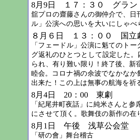
8月9日 １７：３０ グラ
舘プロの齋藤さんの御仲介で、日
ル」公演への思いを大いにしゃべ
８月６日 １３：００ 国立
「フェードル」公演に魁てのトー
グ返礼のひとつとして設定した。
られ、有り難い限り！終了後、新
睦会。コロナ禍の余波でなかなか
出来た！この上は無事の航海を祈
8月4日 20：00 東劇
「紀尾井町夜話」に純米さんと参
にさせて頂く。歌舞伎の新作の在
8月1日 午後 浅草公会堂
「研の會」舞台稽古