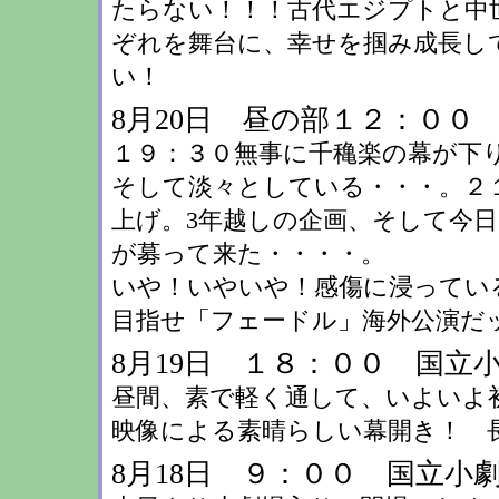
たらない！！！古代エジプトと中
ぞれを舞台に、幸せを掴み成長し
い！
8月20日 昼の部１２：００
１９：３０無事に千穐楽の幕が下
そして淡々としている・・・。２
上げ。3年越しの企画、そして今
が募って来た・・・・。
いや！いやいや！感傷に浸ってい
目指せ「フェードル」海外公演だ
8月19日 １８：００ 国立
昼間、素で軽く通して、いよいよ
映像による素晴らしい幕開き！ 
8月18日 ９：００ 国立小