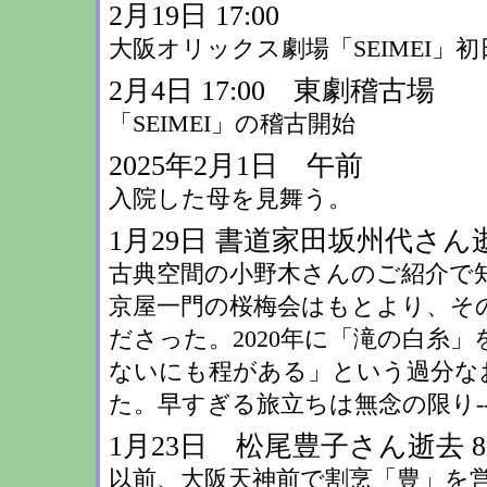
2月19日 17:00
大阪オリックス劇場「SEIMEI」初
2月4日 17:00 東劇稽古場
「SEIMEI」の稽古開始
2025年2月1日 午前
入院した母を見舞う。
1月29日 書道家田坂州代さん
古典空間の小野木さんのご紹介で
京屋一門の桜梅会はもとより、そ
ださった。2020年に「滝の白糸
ないにも程がある」という過分な
た。早すぎる旅立ちは無念の限り---
1月23日 松尾豊子さん逝去 8
以前、大阪天神前で割烹「豊」を