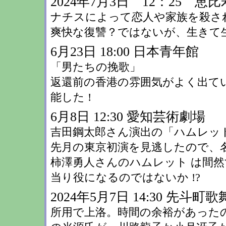
2024年7月3日 12：25
ナチスによって恋人や家族を殺さ
爽快な復讐？ではないが、生きて
6月23日 18:00 日本青年館
「男たちの挽歌」
返還前の香港の雰囲気がよく出て
能した !
6月8日 12:30 愛知芸術劇場
吉田鋼太郎さん演出の「ハムレッ
先月の東京初演を見逃したので、名
柿澤勇人さんのハムレット は間然
当り役になるのではないか !?
2024年5月7日 14:30 先斗町
所用で上洛。時間の余裕があった