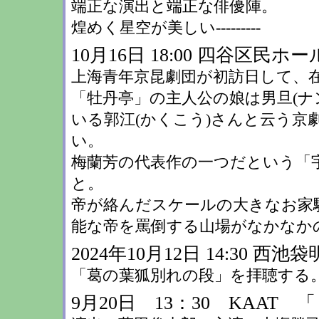
端正な演出と端正な俳優陣。
煌めく星空が美しい---------
10月16日 18:00 四谷区
上海青年京昆劇団が初訪日して、
「牡丹亭」の主人公の娘は男旦(ナ
いる郭江(かくこう)さんと云う京
い。
梅蘭芳の代表作の一つだという「
と。
帝が絡んだスケールの大きなお家
能な帝を罵倒する山場がなかなか
2024年10月12日 14:30
「葛の葉狐別れの段」を拝聴する
9月20日 13：30 KAAT