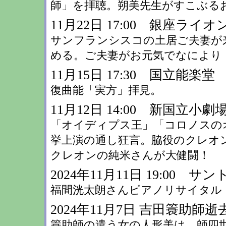
師」を拝聴。朔美先生がすこぶる
11月22日 17:00 銀座ライオ
サンフランシスコの土居ご夫妻が
める。ご夫妻がお元気でなにより 
11月15日 17:30 国立能楽堂
復曲能「実方」拝見。
11月12日 14:00 新国立
「オイディプス王」「コロノスの
挙上演の通し狂言。脇役のクレオ
クレオンの純米さんが大健闘！
2024年11月11日 19:00 
福間洸太朗さんピアノリサイタル
2024年11月7日 吉田簑助師逝
簑助師の遣う女の人形美は、師四