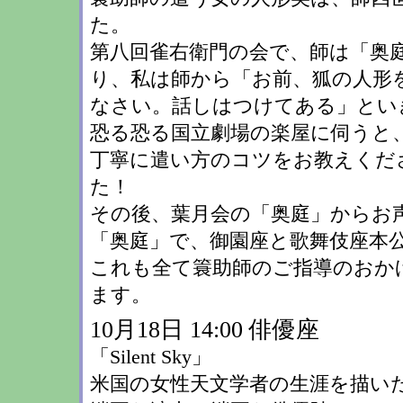
た。
第八回雀右衛門の会で、師は「奥庭
り、私は師から「お前、狐の人形
なさい。話しはつけてある」とい
恐る恐る国立劇場の楽屋に伺うと
丁寧に遣い方のコツをお教えくだ
た！
その後、葉月会の「奥庭」からお
「奥庭」で、御園座と歌舞伎座本
これも全て簑助師のご指導のおか
ます。
10月18日 14:00 俳優座
「Silent Sky」
米国の女性天文学者の生涯を描い