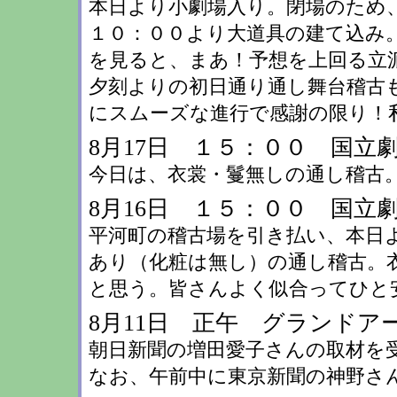
本日より小劇場入り。閉場のため
１０：００より大道具の建て込み
を見ると、まあ！予想を上回る立
夕刻よりの初日通り通し舞台稽古
にスムーズな進行で感謝の限り！
8月17日 １５：００ 国立
今日は、衣裳・鬘無しの通し稽古
8月16日 １５：００ 国立
平河町の稽古場を引き払い、本日
あり（化粧は無し）の通し稽古。
と思う。皆さんよく似合ってひと
8月11日 正午 グランドア
朝日新聞の増田愛子さんの取材を受
なお、午前中に東京新聞の神野さ