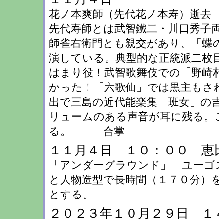
花ノ本爽師（先代花ノ本寿）逝去 
先代寿師とは武智鐵二・川口秀子
師雀右衛門とも親交があり、「蝶
演している。典型的な正統派二枚
はまり役！武智歌舞伎での「野崎
かった！「六歌仙」では黒主もさ
出で三島の近代能楽集「班女」の
リュームのある声音が耳に残る。
る。 合掌
１１月４日 １０：００ 恵
「アンダーグラウンド」 ユーゴ
と人物造型で長時間（１７０分）
とする。
２０２３年１０月２９日 １