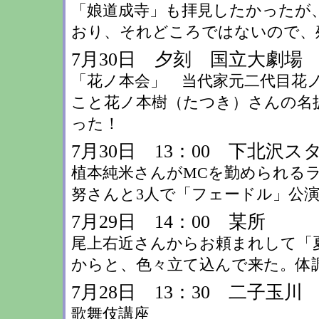
「娘道成寺」も拝見したかったが
おり、それどころではないので、
7月30日 夕刻 国立大劇場
「花ノ本会」 当代家元二代目花
こと花ノ本樹（たつき）さんの名
った！
7月30日 13：00 下北沢ス
植本純米さんがMCを勤められる
努さんと3人で「フェードル」公
7月29日 14：00 某所
尾上右近さんからお頼まれして「夏
からと、色々立て込んで来た。体
7月28日 13：30 二子玉川
歌舞伎講座