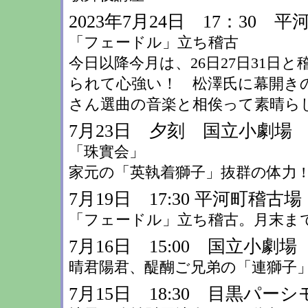
2023年7月24日 17：30 
「フェードル」立ち稽古
今日以降今月は、26日27日31
られて心強い！ 松澤氏に幕開き
さん選曲の音楽と相俟って素晴ら
7月23日 夕刻 国立小劇場
「珠實会」
家元の「英執着獅子」抜群の体力 ! 羨ま
7月19日 17:30 平河町稽古場
「フェードル」立ち稽古。月末まで
7月16日 15:00 国立小劇
晴君陽君、醍醐ご兄弟の「連獅子」上
7月15日 18:30 目黒パー