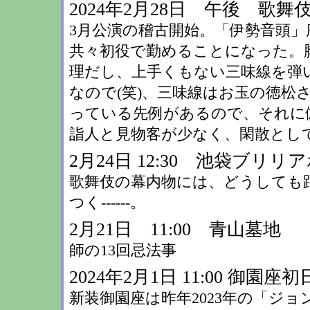
2024年2月28日 午後 歌舞
3月公演の稽古開始。「伊勢音頭
共々初役で勤めることになった。
理だし、上手くもない三味線を弾
なので(笑)、三味線はお玉の徳松
っている先例があるので、それに
詣人と見物客が少なく、閑散として
2月24日 12:30 池袋ブ
歌舞伎の幕内物には、どうしても
つく------。
2月21日 11:00 青山墓地
師の13回忌法事
2024年2月1日 11:00 御園座初
新装御園座は昨年2023年の「ジ