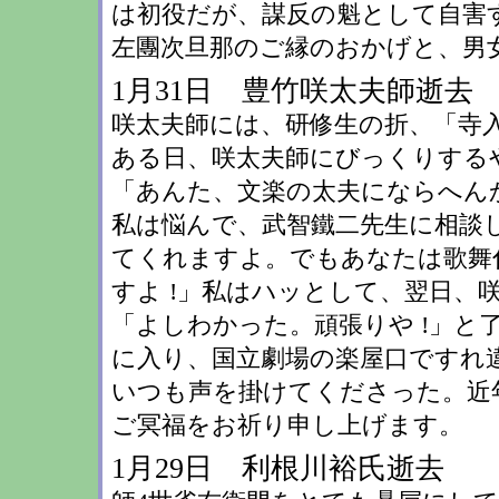
は初役だが、謀反の魁として自害
左團次旦那のご縁のおかげと、男
1月31日 豊竹咲太夫師逝去
咲太夫師には、研修生の折、「寺
ある日、咲太夫師にびっくりする
「あんた、文楽の太夫にならへんか
私は悩んで、武智鐵二先生に相談
てくれますよ。でもあなたは歌舞
すよ !」私はハッとして、翌日、
「よしわかった。頑張りや !」と
に入り、国立劇場の楽屋口ですれ違
いつも声を掛けてくださった。近年は
ご冥福をお祈り申し上げ
1月29日 利根川裕氏逝去