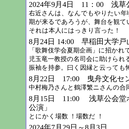
2024年9月4日 11：00 
右近さんは、なんでもやりたい年
期が来るであろうが、舞台を観て
それは本人にはっきり言った！
8月24日 14:00 早稲田大
「歌舞伎学会夏期企画」に招かれて
児玉竜一教授の名司会に助けられ
振袖を持参。曰く因縁と云っても怖
8月22日 17:00 曳舟文
中村梅乃さんと鶴澤繁ニさんの合
8月15日 11:00 浅草公
公演」
とにかく場数 ！場数だ ！
2024年7月29日～8月3日