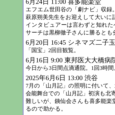
6月24日 11:00 喜多能楽堂
エフエム世田谷の「劇ナビ」収録
萩原朔美先生をお迎えして大いに
インタビュアーは言わずと知れた
サーチは黒柳徹子さんに勝るとも
6月20日 16:45 シネマズ二子
「国宝」2回目観覧。
6月16日 9:00 東邦医大大橋病
今日から3日間点滴通院。1回3時間
2025年6月6日 13:00 渋谷
7月の「山月記」の照明に付いて、
会能舞台での「山月記」初演も北
難しいが、銕仙会さんも喜多能楽
るので助かる。