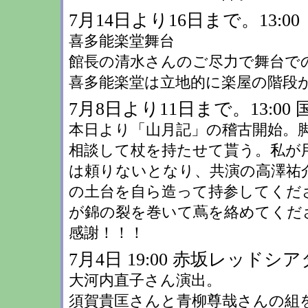
7月14日より16日まで。13:00
喜多能楽堂舞台
館長の清水さんのご尽力で舞台で
喜多能楽堂は立地的に楽屋の階段が急勾配
7月8日より11日まで。13:0
本日より「山月記」の稽古開始。
相談して杖を持たせて貰う。私が
は頼りないとなり、共演の高澤祐
の土台を自ら造って持参してくださ
が錦の裂を巻いて蔦を絡めてくださ
感謝！！！
7月4日 19:00 赤坂レッド
大河内直子さん演出。
須賀貴匡さんと青柳尊哉さんの組