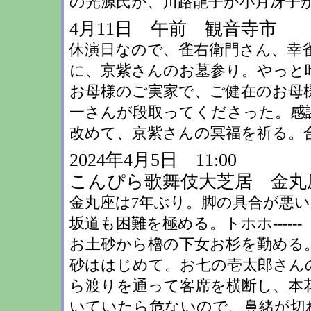
の光源氏が、川路龍子か小月冴子か
4月11日 午前 観音寺市
休演日なので、雀右衛門さん、幸
に、京紫さんのお墓参り。やっと
お母様のご実家で、ご健在のお母
一さんが段取ってくださった。感
改めて、京紫さんの冥福を祈る。
2024年4月5日 11:00
こんぴら歌舞伎大芝居 金丸
金丸座は7年ぶり。脚の具合が悪
坂道も困難を極める。トホホ------
お土砂から櫓の下女お杉を勤める
砂ははじめて。お七の壱太郎さん
ら渡りを通って客席を横断し、本
いていたら危ないので、鼻緒が切