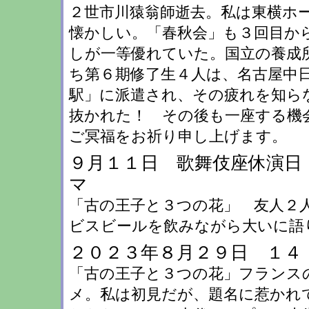
２世市川猿翁師逝去。私は東横ホ
懐かしい。「春秋会」も３回目か
しが一等優れていた。国立の養成
ち第６期修了生４人は、名古屋中
駅」に派遣され、その疲れを知ら
抜かれた！ その後も一座する機
ご冥福をお祈り申し
９月１１日 歌舞伎座休演日
マ
「古の王子と３つの花」 友人２
ビスビールを飲みながら大いに語
２０２３年８月２９日 １４
「古の王子と３つの花」フランス
メ。私は初見だが、題名に惹かれ