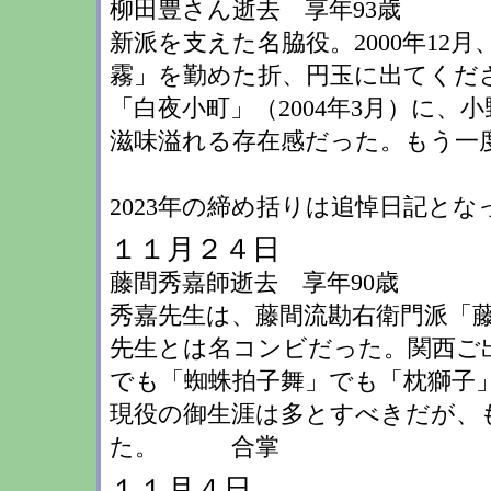
柳田豊さん逝去 享年93歳
新派を支えた名脇役。2000年1
霧」を勤めた折、円玉に出てくだ
「白夜小町」（2004年3月）に
滋味溢れる存在感だった。もう一
2023年の締め括りは追悼日記とな
１１月２４日
藤間秀嘉師逝去 享年90歳
秀嘉先生は、藤間流勘右衛門派「藤
先生とは名コンビだった。関西ご
でも「蜘蛛拍子舞」でも「枕獅子
現役の御生涯は多とすべきだが、
た。 合掌
１１月４日