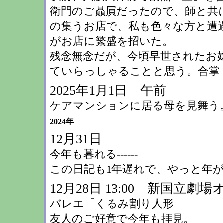
衛門のご贔屓だったので、師と共
の集うお店で、私も色々な方と遭
がお店に繁盛を招いた。
残念無念だが、今頃早世されたお嬢
ていらっしゃることと思う。合掌
2025年1月1日 午前
ケアマンションに居る母を見舞う
2024年
12月31日
今年も暮れる------
この日記も1年遅れで、やっと年が越せ
12月28日 13:00 新国立劇
バレエ「くるみ割り人形」
友人のご好意で今年も拝見。