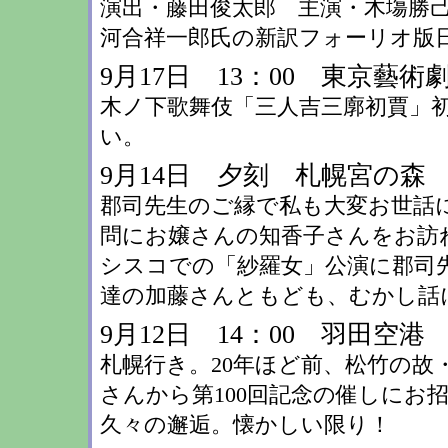
演出・藤田俊太郎 主演・木塲勝
河合祥一郎氏の新訳フォーリオ版
9月17日 13：00 東京藝
木ノ下歌舞伎「三人吉三廓初賈」
い。
9月14日 夕刻 札幌宮の森
郡司先生のご縁で私も大変お世話
問にお嬢さんの知香子さんをお訪
シスコでの「紗羅女」公演に郡司
達の加藤さんともども、むかし話
9月12日 14：00 羽田空港
札幌行き。20年ほど前、松竹の故
さんから第100回記念の催しにお
久々の邂逅。懐かしい限り！