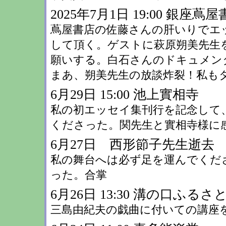
2025年7月1日 19:00 銀座蔦
蔦屋書店の佐藤さんの肝いりでエ
して頂く。ゲストに萩原朔美先生
願いする。白石さんのドキュメン
まあ、朔美先生の放談炸裂！私もタジ
6月29日 15:00 池上實相寺
私の初エッセイ集刊行を記念して
くださった。関先生と實相寺様に
6月27日 西形節子先生逝去
私の舞台へは必ず足を運んでくだ
った。合掌
6月26日 13:30 溝の口ふるさ
三島由紀夫の戯曲に付いての講座