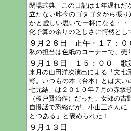
閉場式典。この日記は１年遅れだ
立たない昨今のゴタゴタから振り
かと虚しい思いで一杯になる・・
化予算の余りの乏しさに愕然とし
９月２８日 正午・１７：０
私の担当は色紙のコーナーで、売
９月１８日 １５：００ 歌
来月の山田洋次演出による「文七
野。いつもの本（台本）とは大い
七元結」は２０１０年７月の赤坂
（榎戸賢治作）だった。女郎の吉
自慢話で恐縮だが、小山三さんに
とつある」と褒められた！
９月１３日