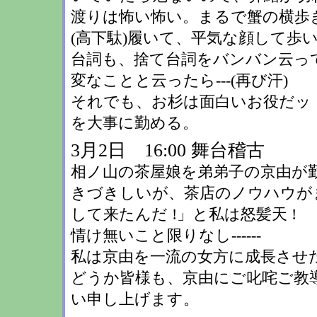
渡りは怖い怖い。まるで蟹の横歩きみ
(高下駄)履いて、平気な顔して歩いて
台詞も、捨て台詞をバンバン云っ
変なことと云ったら---(再び汗)
それでも、お杉は面白いお役だッ 
を大事に勤める。
3月2日 16:00 舞台稽古
相ノ山の茶屋娘を弟弟子の京由が
きづきしいが、茶店のノウハウが
して来たんだ !」と私は怒髪天 !
情け無いこと限りなし------
私は京由を一流の女方に成長させ
どうか皆様も、京由にご叱咤ご教
い申し上げます。