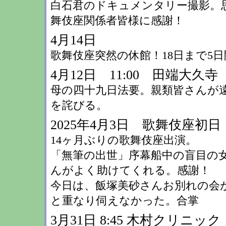
白石君のドキュメンタリー撮影。
舞伎座関係者皆様に感謝！
4月14日
歌舞伎座突然の休館！18日まで5日
4月12日 11:00 田端大久寺
母の四十九日法要。親類皆さんが
を詫びる。
2025年4月3日 歌舞伎座初日
14ヶ月ぶりの歌舞伎座出演。
「無筆の出世」序幕船中の盲目の
んがよく助けてくれる。感謝！
今日は、飯塚美砂さんお別れの会
と重なり伺えなかった。合掌
3月31日 8:45 木村クリニック